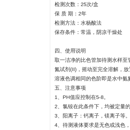
检测次数：25次/盒
保 质 期：2年
检测方法：水杨酸法
保存条件：常温，阴凉干燥处
四、使用说明
取一洁净的比色管加待测水样至管
氮试剂(II)，摇动至完全溶解
溶液色调相同的色阶即是水中氨
五、注意事项
1、PH值应控制在5-8。
2、氯铵在此条件下，均被定量
3、阳离子：钙离子，镁离子等
4、待测液体要求是无色或浅色